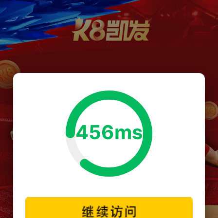
456ms